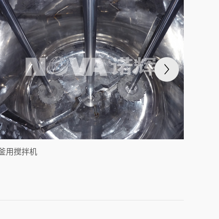
釜用搅拌机